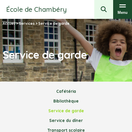
École de Chambéry
Menu
Accueil
>
Services
>
Service de garde
Service de garde
Cafétéria
Bibliothèque
Service de garde
Service du dîner
Transport scolaire