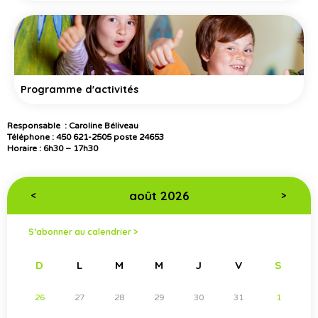
Programme d'activités
Responsable : Caroline Béliveau
Téléphone : 450 621-2505 poste 24653
Horaire : 6h30 – 17h30
août 2026
<
>
S’abonner au calendrier >
D
L
M
M
J
V
S
26
27
28
29
30
31
1