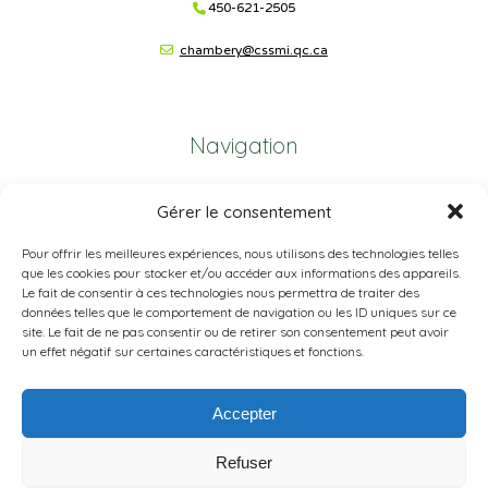
450-621-2505
chambery@cssmi.qc.ca
Navigation
Plan du site
Gérer le consentement
Portail Parents
Pour offrir les meilleures expériences, nous utilisons des technologies telles
que les cookies pour stocker et/ou accéder aux informations des appareils.
Plainte – service à l’élève
Le fait de consentir à ces technologies nous permettra de traiter des
données telles que le comportement de navigation ou les ID uniques sur ce
Politique de confidentialité
site. Le fait de ne pas consentir ou de retirer son consentement peut avoir
un effet négatif sur certaines caractéristiques et fonctions.
Accepter
Refuser