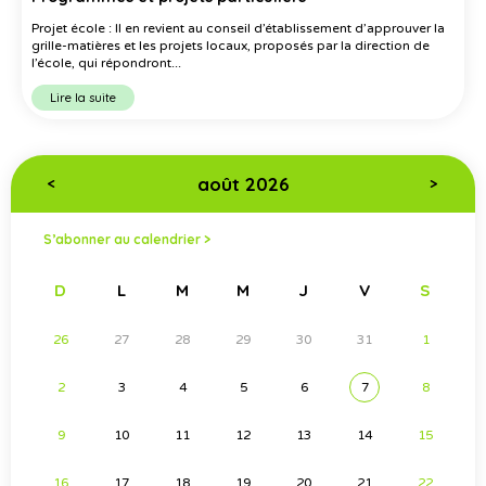
Projet école : Il en revient au conseil d’établissement d’approuver la
grille-matières et les projets locaux, proposés par la direction de
l’école, qui répondront...
Lire la suite
août 2026
<
>
S’abonner au calendrier >
D
L
M
M
J
V
S
26
27
28
29
30
31
1
2
3
4
5
6
7
8
9
10
11
12
13
14
15
16
17
18
19
20
21
22