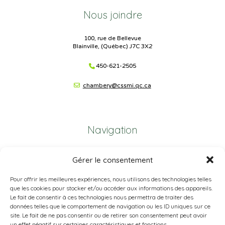
Nous joindre
100, rue de Bellevue
Blainville, (Québec) J7C 3X2
450-621-2505
chambery@cssmi.qc.ca
Navigation
Plan du site
Gérer le consentement
Portail Parents
Pour offrir les meilleures expériences, nous utilisons des technologies telles
que les cookies pour stocker et/ou accéder aux informations des appareils.
Plainte – service à l’élève
Le fait de consentir à ces technologies nous permettra de traiter des
données telles que le comportement de navigation ou les ID uniques sur ce
Politique de confidentialité
site. Le fait de ne pas consentir ou de retirer son consentement peut avoir
un effet négatif sur certaines caractéristiques et fonctions.