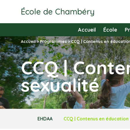
École de Chambéry
Accueil
École
P
Accueil
>
Programmes
>
CCQ | Contenus en éducation
CCQ | Conte
sexualité
EHDAA
CCQ | Contenus en éducation à