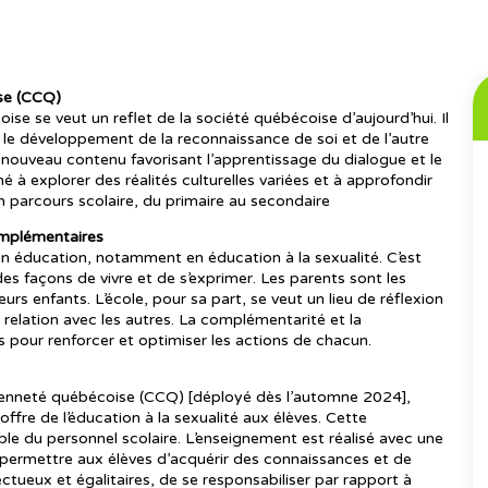
se (CCQ)
 se veut un reflet de la société québécoise d’aujourd’hui. Il
ar le développement de la reconnaissance de soi et de l’autre
n nouveau contenu favorisant l’apprentissage du dialogue et le
 à explorer des réalités culturelles variées et à approfondir
n parcours scolaire, du primaire au secondaire
 complémentaires
 en éducation, notamment en éducation à la sexualité. C’est
es façons de vivre et de s’exprimer. Les parents sont les
urs enfants. L’école, pour sa part, se veut un lieu de réflexion
relation avec les autres. La complémentarité et la
es pour renforcer et optimiser les actions de chacun.
yenneté québécoise (CCQ) [déployé dès l’automne 2024],
 offre de l’éducation à la sexualité aux élèves. Cette
le du personnel scolaire. L’enseignement est réalisé avec une
ur permettre aux élèves d’acquérir des connaissances et de
ueux et égalitaires, de se responsabiliser par rapport à