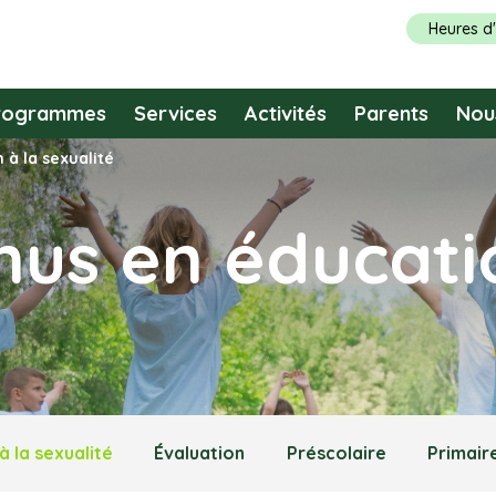
Heures d
rogrammes
Services
Activités
Parents
Nou
 à la sexualité
nus en éducati
 la sexualité
Évaluation
Préscolaire
Primair