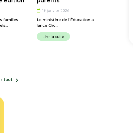
e édition
parents
19 janvier 2026
 familles
Le ministère de l’Éducation a
s...
lancé Clic...
Lire la suite
ir tout