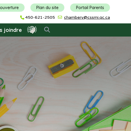
'ouverture
Plan du site
Portail Parents
450-621-2505
chambery@cssmi.qc.ca
s joindre