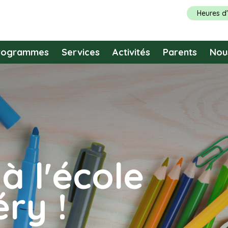
Heures d
rogrammes
Services
Activités
Parents
Nou
à l'école
ry !