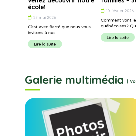
venez découvrir notre
familles – 3
école!
10 février 2026
27 mai 2026
Comment vont les
québécoises? Quel
C’est avec fierté que nous vous
invitons à nos...
Lire la suite
Lire la suite
Galerie multimédia
Vo