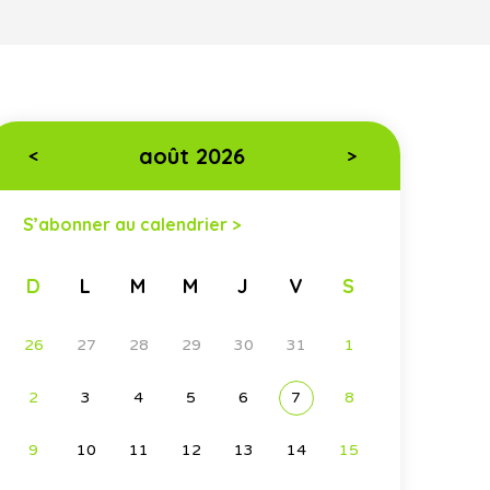
août 2026
<
>
S’abonner au calendrier >
D
L
M
M
J
V
S
26
27
28
29
30
31
1
2
3
4
5
6
7
8
9
10
11
12
13
14
15