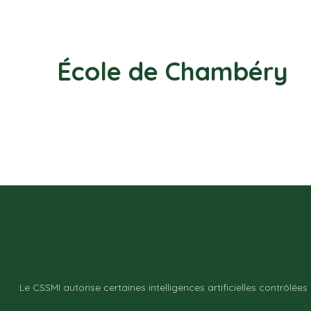
École de Chambéry
Le CSSMI autorise certaines intelligences artificielles contrôlées 