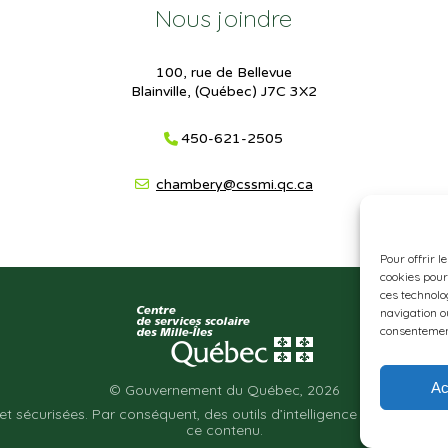
Nous joindre
100, rue de Bellevue
Blainville, (Québec) J7C 3X2
450-621-2505
chambery@cssmi.qc.ca
Pour offrir l
cookies pour
ces technolo
navigation ou
consentement
Ac
© Gouvernement du Québec, 2026
et sécurisées. Par conséquent, des outils d’intelligence artificielle a
ce contenu.