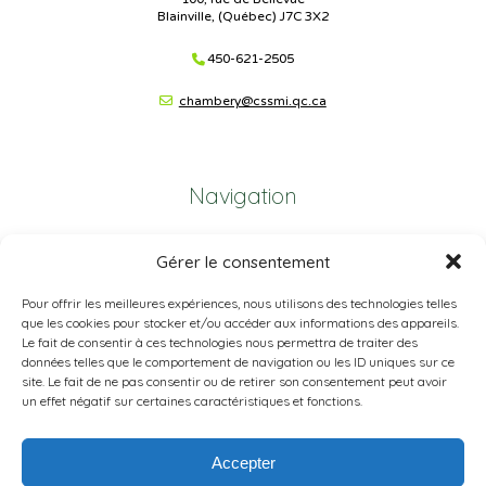
Blainville, (Québec) J7C 3X2
450-621-2505
chambery@cssmi.qc.ca
Navigation
Plan du site
Gérer le consentement
Portail Parents
Pour offrir les meilleures expériences, nous utilisons des technologies telles
que les cookies pour stocker et/ou accéder aux informations des appareils.
Plainte – service à l’élève
Le fait de consentir à ces technologies nous permettra de traiter des
données telles que le comportement de navigation ou les ID uniques sur ce
Politique de confidentialité
site. Le fait de ne pas consentir ou de retirer son consentement peut avoir
un effet négatif sur certaines caractéristiques et fonctions.
Accepter