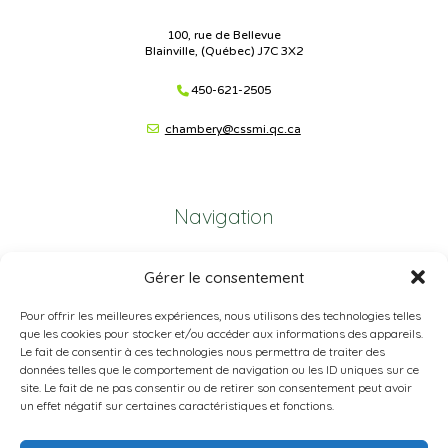
100, rue de Bellevue
Blainville, (Québec) J7C 3X2
450-621-2505
chambery@cssmi.qc.ca
Navigation
Plan du site
Gérer le consentement
Portail Parents
Pour offrir les meilleures expériences, nous utilisons des technologies telles
que les cookies pour stocker et/ou accéder aux informations des appareils.
Plainte – service à l’élève
Le fait de consentir à ces technologies nous permettra de traiter des
données telles que le comportement de navigation ou les ID uniques sur ce
Politique de confidentialité
site. Le fait de ne pas consentir ou de retirer son consentement peut avoir
un effet négatif sur certaines caractéristiques et fonctions.