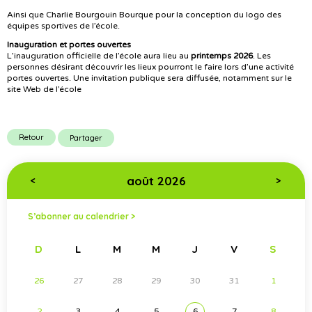
Ainsi que Charlie Bourgouin Bourque pour la conception du logo des
équipes sportives de l’école.
Inauguration et portes ouvertes
L’inauguration officielle de l’école aura lieu au
printemps 2026
. Les
personnes désirant découvrir les lieux pourront le faire lors d’une activité
portes ouvertes. Une invitation publique sera diffusée, notamment sur le
site Web de l’école
Retour
Partager
août 2026
<
>
S’abonner au calendrier >
D
L
M
M
J
V
S
26
27
28
29
30
31
1
2
3
4
5
6
7
8