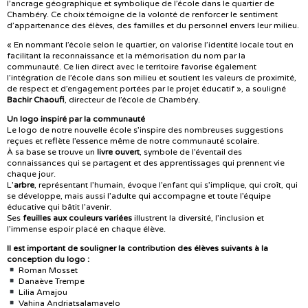
l’ancrage géographique et symbolique de l’école dans le quartier de
Chambéry. Ce choix témoigne de la volonté de renforcer le sentiment
d’appartenance des élèves, des familles et du personnel envers leur milieu.
« En nommant l’école selon le quartier, on valorise l’identité locale tout en
facilitant la reconnaissance et la mémorisation du nom par la
communauté. Ce lien direct avec le territoire favorise également
l’intégration de l’école dans son milieu et soutient les valeurs de proximité,
de respect et d’engagement portées par le projet éducatif », a souligné
Bachir Chaoufi
, directeur de l’école de Chambéry.
Un logo inspiré par la communauté
Le logo de notre nouvelle école s’inspire des nombreuses suggestions
reçues et reflète l’essence même de notre communauté scolaire.
À sa base se trouve un
livre ouvert
, symbole de l’éventail des
connaissances qui se partagent et des apprentissages qui prennent vie
chaque jour.
L’
arbre
, représentant l’humain, évoque l’enfant qui s’implique, qui croît, qui
se développe, mais aussi l’adulte qui accompagne et toute l’équipe
éducative qui bâtit l’avenir.
Ses
feuilles aux couleurs variées
illustrent la diversité, l’inclusion et
l’immense espoir placé en chaque élève.
Il est important de souligner la contribution des élèves suivants à la
conception du logo :
Roman Mosset
Danaève Trempe
Lilia Amajou
Vahina Andriatsalamavelo